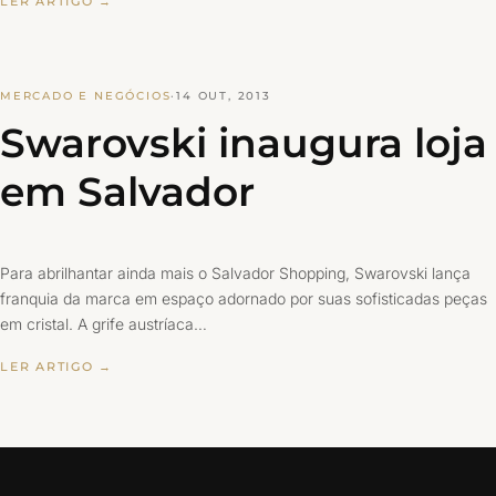
LER ARTIGO →
MERCADO E NEGÓCIOS
·
14 OUT, 2013
Swarovski inaugura loja
em Salvador
Para abrilhantar ainda mais o Salvador Shopping, Swarovski lança
franquia da marca em espaço adornado por suas sofisticadas peças
em cristal. A grife austríaca…
LER ARTIGO →