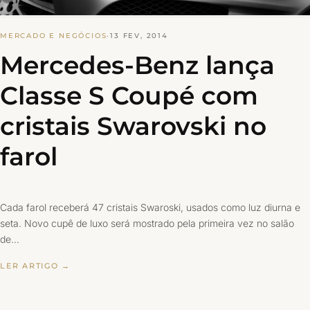
MERCADO E NEGÓCIOS
·
13 FEV, 2014
Mercedes-Benz lança
Classe S Coupé com
cristais Swarovski no
farol
Cada farol receberá 47 cristais Swaroski, usados como luz diurna e
seta. Novo cupê de luxo será mostrado pela primeira vez no salão
de…
LER ARTIGO →