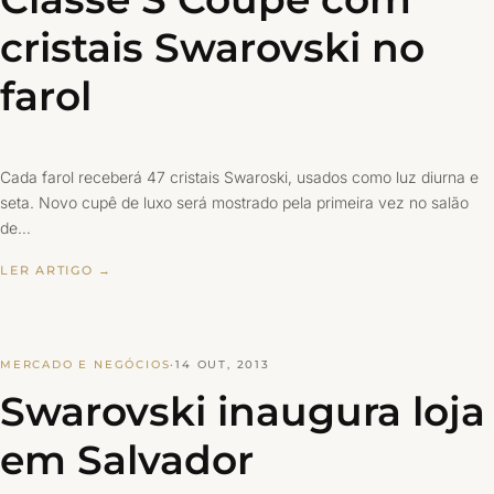
cristais Swarovski no
farol
Cada farol receberá 47 cristais Swaroski, usados como luz diurna e
seta. Novo cupê de luxo será mostrado pela primeira vez no salão
de…
LER ARTIGO →
MERCADO E NEGÓCIOS
·
14 OUT, 2013
Swarovski inaugura loja
em Salvador