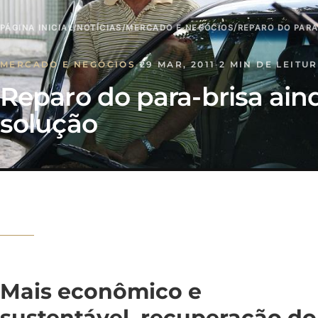
PÁGINA INICIAL
/
NOTÍCIAS
/
MERCADO E NEGÓCIOS
/
REPARO DO PARA
MERCADO E NEGÓCIOS
·
29 MAR, 2011
·
2 MIN DE LEITU
Reparo do para-brisa ain
solução
Mais econômico e
sustentável, recuperação do