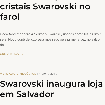
cristais Swarovski no
farol
Cada farol receberá 47 cristais Swaroski, usados como luz diurna e
seta. Novo cupê de luxo será mostrado pela primeira vez no salão
de…
LER ARTIGO →
MERCADO E NEGÓCIOS
·
14 OUT, 2013
Swarovski inaugura loja
em Salvador