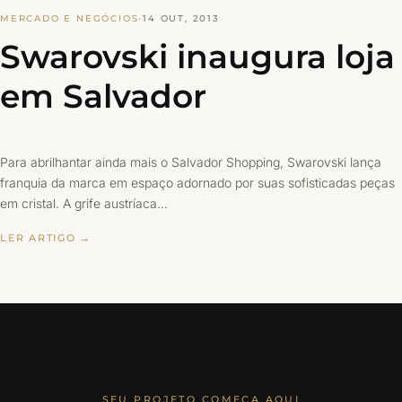
MERCADO E NEGÓCIOS
·
14 OUT, 2013
Swarovski inaugura loja
em Salvador
Para abrilhantar ainda mais o Salvador Shopping, Swarovski lança
franquia da marca em espaço adornado por suas sofisticadas peças
em cristal. A grife austríaca…
LER ARTIGO →
SEU PROJETO COMEÇA AQUI