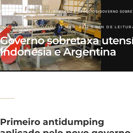
PÁGINA INICIAL
/
NOTÍCIAS
/
MERCADO E NEGÓCIOS
/
GOVERNO SOBRET
MERCADO E NEGÓCIOS
·
15 MAR, 2011
·
3 MIN DE LEITUR
Governo sobretaxa utensí
Indonésia e Argentina
Primeiro antidumping
aplicado pelo novo governo,