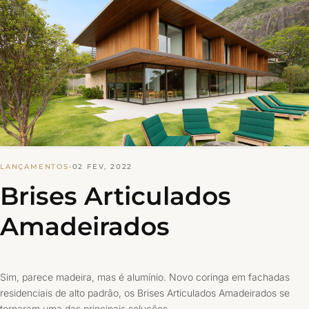
LANÇAMENTOS
·
02 FEV, 2022
Brises Articulados
Amadeirados
Sim, parece madeira, mas é alumínio. Novo coringa em fachadas
residenciais de alto padrão, os Brises Articulados Amadeirados se
tornaram uma das principais soluções…