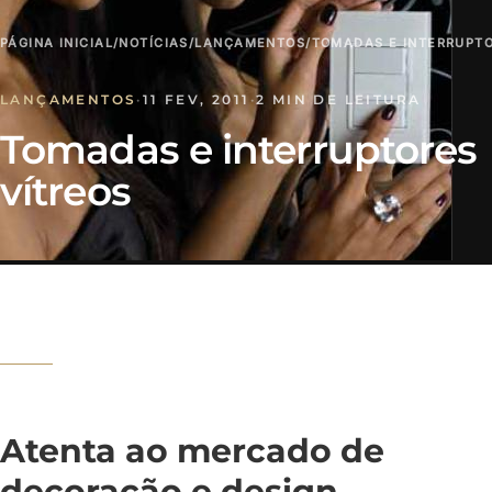
PÁGINA INICIAL
/
NOTÍCIAS
/
LANÇAMENTOS
/
TOMADAS E INTERRUPTO
LANÇAMENTOS
·
11 FEV, 2011
·
2 MIN DE LEITURA
Tomadas e interruptores
vítreos
Atenta ao mercado de
decoração e design,