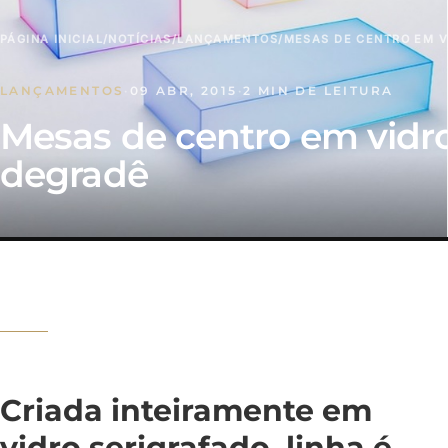
PÁGINA INICIAL
/
NOTÍCIAS
/
LANÇAMENTOS
/
MESAS DE CENTRO EM 
LANÇAMENTOS
·
09 ABR, 2015
·
2 MIN DE LEITURA
Mesas de centro em vidr
degradê
Criada inteiramente em
vidro serigrafado, linha é