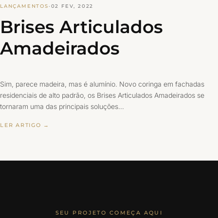
LANÇAMENTOS
·
02 FEV, 2022
Brises Articulados
Amadeirados
Sim, parece madeira, mas é alumínio. Novo coringa em fachadas
residenciais de alto padrão, os Brises Articulados Amadeirados se
tornaram uma das principais soluções…
LER ARTIGO →
SEU PROJETO COMEÇA AQUI