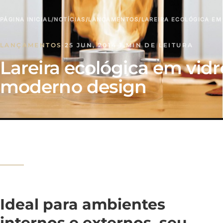
PÁGINA INICIAL
/
NOTÍCIAS
/
LANÇAMENTOS
/
LAREIRA ECOLÓGICA EM
LANÇAMENTOS
·
25 JUN, 2014
·
1 MIN DE LEITURA
Lareira ecológica em vid
moderno design
Ideal para ambientes
internos e externos, seu