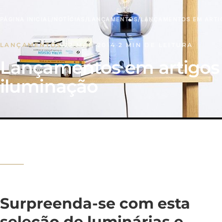
PÁGINA INICIAL
/
NOTÍCIAS
/
LANÇAMENTOS
/
LANÇAMENTOS EM ARTI
LANÇAMENTOS
·
22 MAI, 2014
·
2 MIN DE LEITURA
Lançamentos em artigos
iluminação
Surpreenda-se com esta
seleção de luminárias e