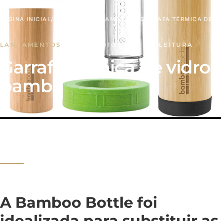
PÁGINA INICIAL
/
NOTÍCIAS
/
LANÇAMENTOS
/
GARRAFA TÉRMICA DE V
LANÇAMENTOS
·
22 OUT, 2010
·
2 MIN DE LEITURA
Garrafa térmica de vidro 
bambu
A Bamboo Bottle foi
idealizada para substituir as