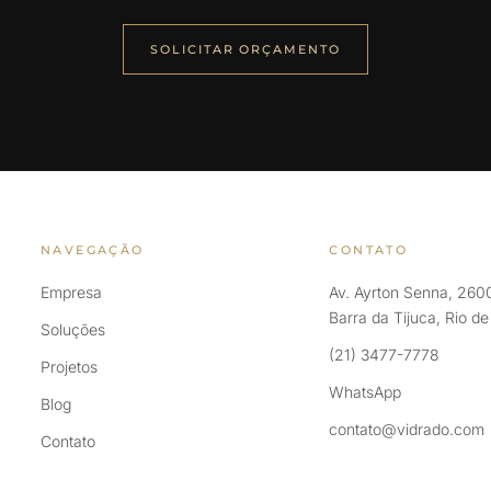
SOLICITAR ORÇAMENTO
NAVEGAÇÃO
CONTATO
Empresa
Av. Ayrton Senna, 2600
Barra da Tijuca, Rio d
Soluções
(21) 3477-7778
Projetos
WhatsApp
Blog
contato@vidrado.com
Contato