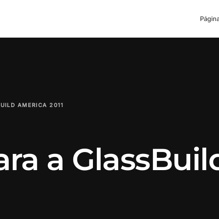
Página
UILD AMERICA 2011
ra a GlassBuil