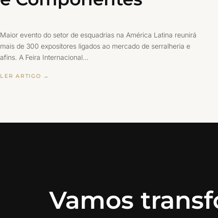
Maior evento do setor de esquadrias na América Latina reunirá
mais de 300 expositores ligados ao mercado de serralheria e
afins. A Feira Internacional…
LER ARTIGO →
Vamos transf