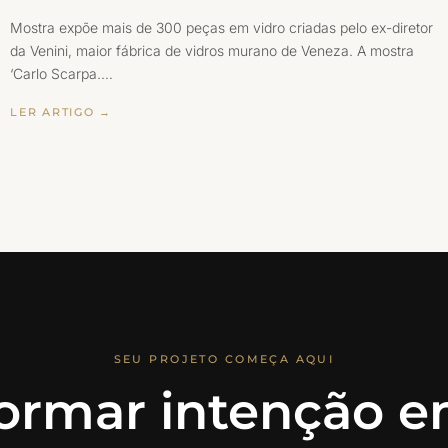
Mostra expõe mais de 300 peças em vidro criadas pelo ex-diretor
da Venini, maior fábrica de vidros murano de Veneza. A mostra
‘Carlo Scarpa.…
LER ARTIGO →
SEU PROJETO COMEÇA AQUI
ormar intenção em