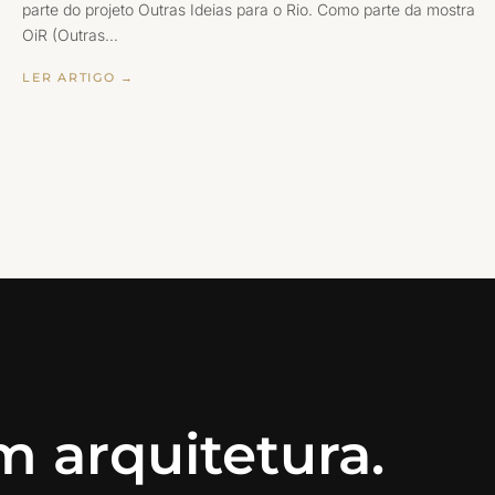
parte do projeto Outras Ideias para o Rio. Como parte da mostra
OiR (Outras…
LER ARTIGO →
 arquitetura.