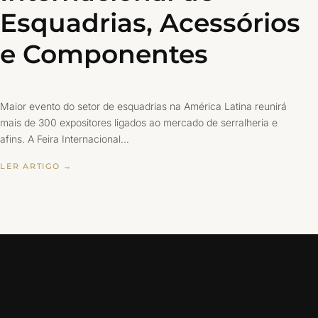
Esquadrias, Acessórios
e Componentes
Maior evento do setor de esquadrias na América Latina reunirá
mais de 300 expositores ligados ao mercado de serralheria e
afins. A Feira Internacional…
LER ARTIGO →