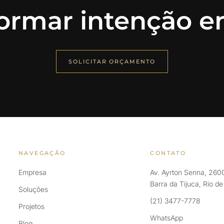
ormar intenção em
SOLICITAR ORÇAMENTO
NAVEGAÇÃO
CONTATO
Empresa
Av. Ayrton Senna, 2600
Barra da Tijuca, Rio d
Soluções
(21) 3477-7778
Projetos
WhatsApp
Blog