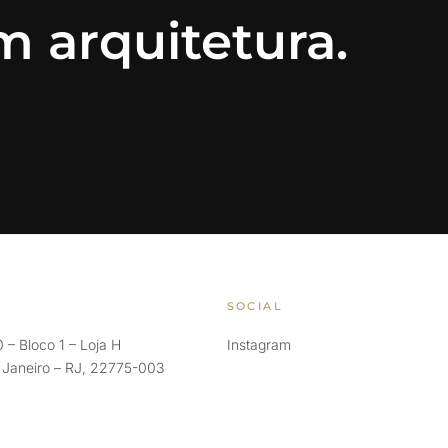
 arquitetura.
SOCIAL
 – Bloco 1 – Loja H
Instagram
e Janeiro – RJ, 22775-003