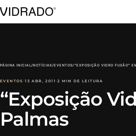
PÁGINA INICIAL
/
NOTÍCIAS
/
EVENTOS
/
“EXPOSIÇÃO VIDRO FUSÃO” E
EVENTOS
·
13 ABR, 2011
·
2 MIN DE LEITURA
“Exposição Vi
Palmas