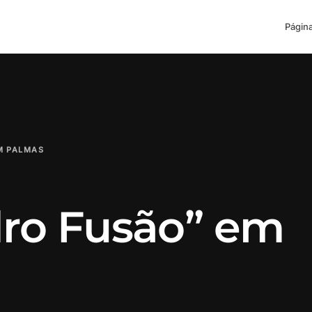
Página
M PALMAS
dro Fusão” em