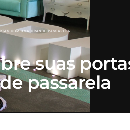
ORTAS COM UMA GRANDE PASSARELA
bre suas porta
de passarela