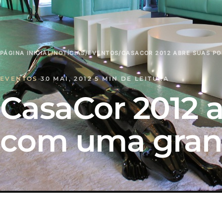
PÁGINA INICIAL
/
NOTÍCIAS
/
EVENTOS
/
CASACOR 2012 ABRE SUAS P
EVENTOS
·
30 MAI, 2012
·
5 MIN DE LEITURA
CasaCor 2012 a
com uma gran