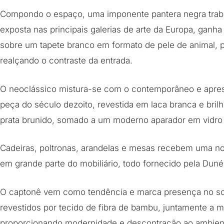
Compondo o espaço, uma imponente pantera negra traba
exposta nas principais galerias de arte da Europa, ganha
sobre um tapete branco em formato de pele de animal, po
realçando o contraste da entrada.
O neoclássico mistura-se com o contemporâneo e apre
peça do século dezoito, revestida em laca branca e br
prata brunido, somado a um moderno aparador em vidro 
Cadeiras, poltronas, arandelas e mesas recebem uma no
em grande parte do mobiliário, todo fornecido pela Duné
O captonê vem como tendência e marca presença no sofá
revestidos por tecido de fibra de bambu, juntamente a m
proporcionando modernidade e descontração ao ambien