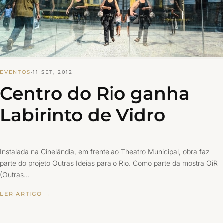
EVENTOS
·
11 SET, 2012
Centro do Rio ganha
Labirinto de Vidro
Instalada na Cinelândia, em frente ao Theatro Municipal, obra faz
parte do projeto Outras Ideias para o Rio. Como parte da mostra OiR
(Outras…
LER ARTIGO →