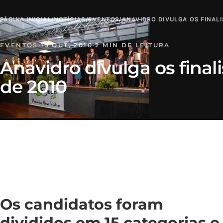
PÁGINA INICIAL
/
NOTÍCIAS
/
EVENTOS
/
ANAVIDRO DIVULGA OS FINALI
EVENTOS
·
15 OUT, 2010
·
2 MIN DE LEITURA
Anavidro divulga os finali
de 2010
Os candidatos foram
divididos em 15 categorias e