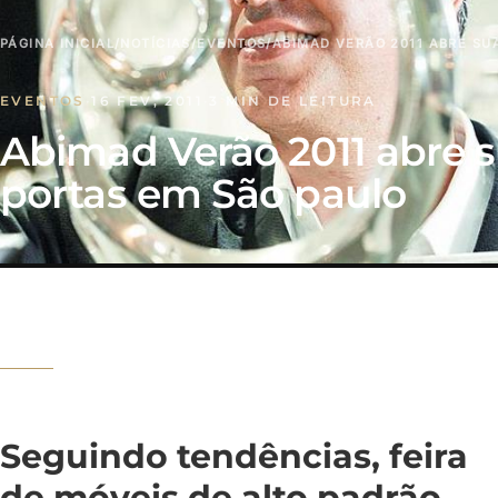
PÁGINA INICIAL
/
NOTÍCIAS
/
EVENTOS
/
ABIMAD VERÃO 2011 ABRE SU
EVENTOS
·
16 FEV, 2011
·
3 MIN DE LEITURA
Abimad Verão 2011 abre 
portas em São paulo
Seguindo tendências, feira
de móveis de alto padrão