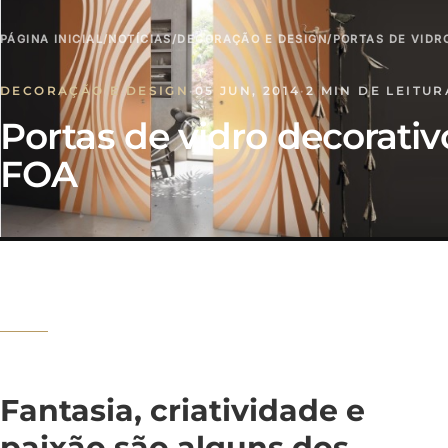
PÁGINA INICIAL
/
NOTÍCIAS
/
DECORAÇÃO E DESIGN
/
PORTAS DE VIDR
DECORAÇÃO E DESIGN
·
05 JUN, 2014
·
2 MIN DE LEITUR
Portas de vidro decorativ
FOA
Fantasia, criatividade e
paixão são alguns dos