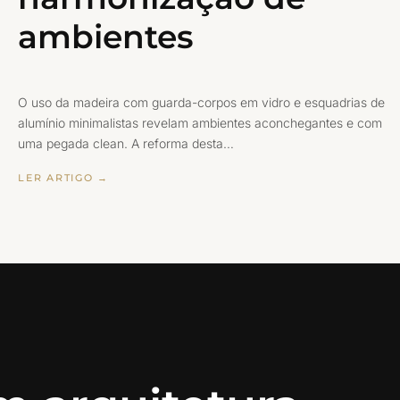
ambientes
O uso da madeira com guarda-corpos em vidro e esquadrias de
alumínio minimalistas revelam ambientes aconchegantes e com
uma pegada clean. A reforma desta…
LER ARTIGO →