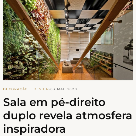
DECORAÇÃO E DESIGN
·
03 MAI, 2020
Sala em pé-direito
duplo revela atmosfera
inspiradora