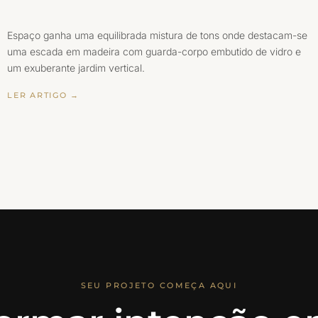
Espaço ganha uma equilibrada mistura de tons onde destacam-se
uma escada em madeira com guarda-corpo embutido de vidro e
um exuberante jardim vertical.
LER ARTIGO →
SEU PROJETO COMEÇA AQUI