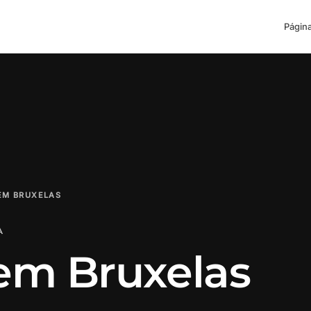
Página
EM BRUXELAS
A
 em Bruxelas