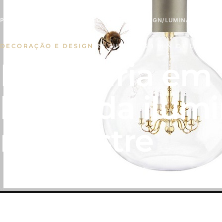
PÁGINA INICIAL
/
NOTÍCIAS
/
DECORAÇÃO E DESIGN
/
LUMINÁRIA EM F
DECORAÇÃO E DESIGN
·
26 JUN, 2013
·
1 MIN DE LEITUR
Luminária em 
lâmpada ilumi
minilustre