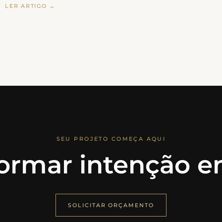
LER ARTIGO →
SEU PROJETO COMEÇA AQUI
ormar intenção em
SOLICITAR ORÇAMENTO