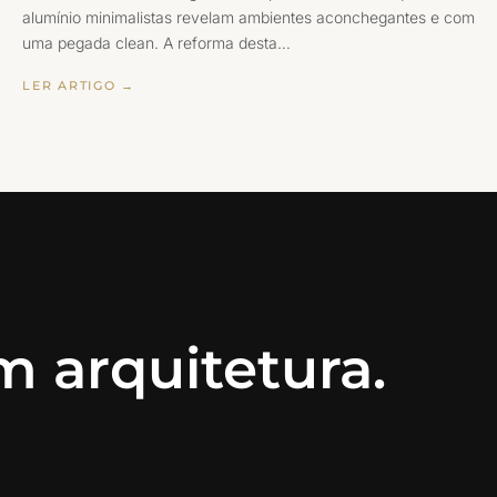
alumínio minimalistas revelam ambientes aconchegantes e com
uma pegada clean. A reforma desta…
LER ARTIGO →
 arquitetura.