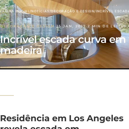
PÁGINA INICIAL
/
NOTÍCIAS
/
DECORAÇÃO E DESIGN
/
INCRÍVEL ESCAD
DECORAÇÃO E DESIGN
·
25 JAN, 2017
·
2 MIN DE LEITUR
Incrível escada curva em 
madeira
Residência em Los Angeles
revela escada em