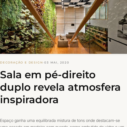
DECORAÇÃO E DESIGN
·
03 MAI, 2020
Sala em pé-direito
duplo revela atmosfera
inspiradora
Espaço ganha uma equilibrada mistura de tons onde destacam-se
uma escada em madeira com guarda-corpo embutido de vidro e um