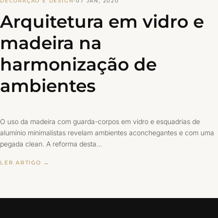
DECORAÇÃO E DESIGN
·
07 JAN, 2020
Arquitetura em vidro e
madeira na
harmonização de
ambientes
O uso da madeira com guarda-corpos em vidro e esquadrias de
alumínio minimalistas revelam ambientes aconchegantes e com uma
pegada clean. A reforma desta…
LER ARTIGO →