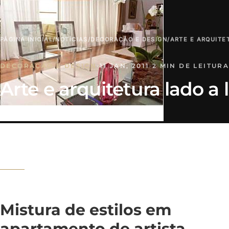
PÁGINA INICIAL
/
NOTÍCIAS
/
DECORAÇÃO E DESIGN
/
ARTE E ARQUITE
DECORAÇÃO E DESIGN
·
11 JAN, 2011
·
2 MIN DE LEITUR
Arte e arquitetura lado a 
Mistura de estilos em
apartamento de artista