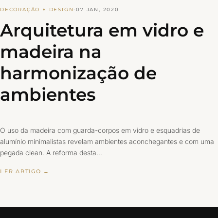
DECORAÇÃO E DESIGN
·
07 JAN, 2020
Arquitetura em vidro e
madeira na
harmonização de
ambientes
O uso da madeira com guarda-corpos em vidro e esquadrias de
alumínio minimalistas revelam ambientes aconchegantes e com uma
pegada clean. A reforma desta…
LER ARTIGO →