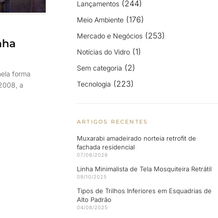
(244)
Lançamentos
(176)
Meio Ambiente
(253)
Mercado e Negócios
nha
(1)
Notícias do Vidro
(2)
Sem categoria
nela forma
(223)
Tecnologia
 2008, a
ARTIGOS RECENTES
Muxarabi amadeirado norteia retrofit de
fachada residencial
07/08/2026
Linha Minimalista de Tela Mosquiteira Retrátil
09/10/2025
Tipos de Trilhos Inferiores em Esquadrias de
Alto Padrão
04/08/2025