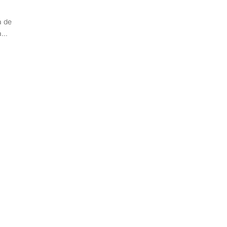
a de
ma…