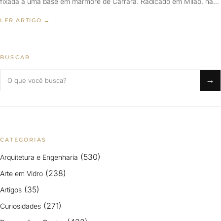
fixada a uma base em mármore de Carrara. Radicado em Milão, na…
LER ARTIGO →
BUSCAR
Buscar no blog
→
CATEGORIAS
(530)
Arquitetura e Engenharia
(238)
Arte em Vidro
(35)
Artigos
(271)
Curiosidades