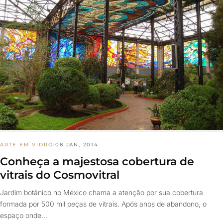
ARTE EM VIDRO
·
08 JAN, 2014
Conheça a majestosa cobertura de
vitrais do Cosmovitral
Jardim botânico no México chama a atenção por sua cobertura
formada por 500 mil peças de vitrais. Após anos de abandono, o
espaço onde…