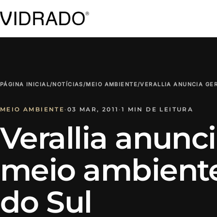
PÁGINA INICIAL
/
NOTÍCIAS
/
MEIO AMBIENTE
/
VERALLIA ANUNCIA GE
MEIO AMBIENTE
·
03 MAR, 2011
·
1 MIN DE LEITURA
Verallia anunc
meio ambiente
do Sul