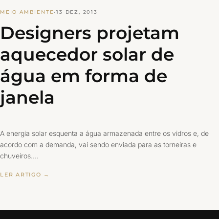
MEIO AMBIENTE
·
13 DEZ, 2013
Designers projetam
aquecedor solar de
água em forma de
janela
A energia solar esquenta a água armazenada entre os vidros e, de
acordo com a demanda, vai sendo enviada para as torneiras e
chuveiros.…
LER ARTIGO →