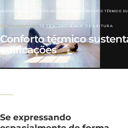
PÁGINA INICIAL
/
NOTÍCIAS
/
MEIO AMBIENTE
/
CONFORTO TÉRMICO SU
MEIO AMBIENTE
·
10 FEV, 2011
·
8 MIN DE LEITURA
Conforto térmico sustent
edificações
Se expressando
espacialmente de forma