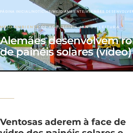
PÁGINA INICIAL
/
NOTÍCIAS
/
MEIO AMBIENTE
/
ALEMÃES DESENVOLVEM
MEIO AMBIENTE
·
02 AGO, 2012
·
4 MIN DE LEITURA
Alemães desenvolvem rob
de painéis solares (vídeo)
Ventosas aderem à face de
vidro dos painéis solares e