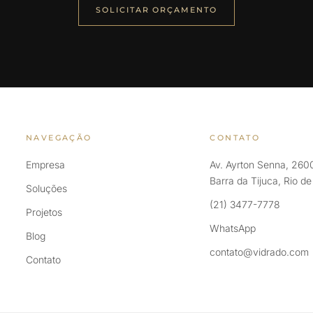
SOLICITAR ORÇAMENTO
NAVEGAÇÃO
CONTATO
Empresa
Av. Ayrton Senna, 2600
Barra da Tijuca, Rio d
Soluções
(21) 3477-7778
Projetos
WhatsApp
Blog
contato@vidrado.com
Contato