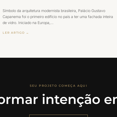
Símbolo da arquitetura modernista brasileira, Palácio Gustavo
Capanema foi o primeiro edifício no país a ter uma fachada inteira
de vidro. Iniciado na Europa,…
LER ARTIGO →
SEU PROJETO COMEÇA AQUI
ormar intenção em