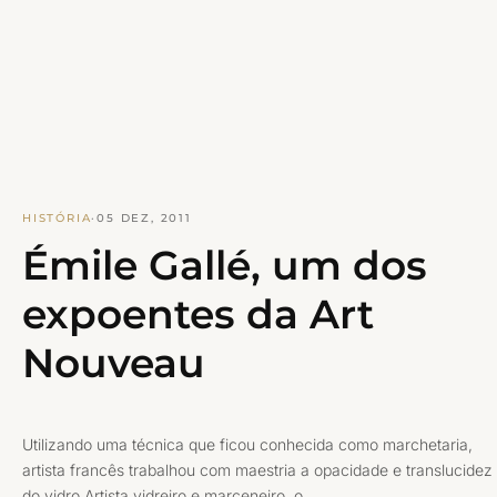
HISTÓRIA
·
05 DEZ, 2011
Émile Gallé, um dos
expoentes da Art
Nouveau
Utilizando uma técnica que ficou conhecida como marchetaria,
artista francês trabalhou com maestria a opacidade e translucidez
do vidro Artista vidreiro e marceneiro, o…