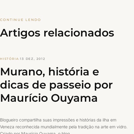
CONTINUE LENDO
Artigos relacionados
HISTÓRIA
·
13 DEZ, 2012
Murano, história e
dicas de passeio por
Maurício Ouyama
Blogueiro compartilha suas impressões e histórias da ilha em
Veneza reconhecida mundialmente pela tradição na arte em vidro.
Criado por Maurício Ouyama, o blog…