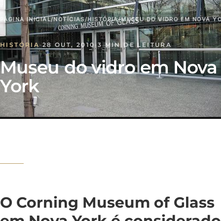
PÁGINA INICIAL
/
NOTÍCIAS
/
HISTÓRIA
/
MUSEU DO VIDRO EM NOVA Y
HISTÓRIA
·
28 OUT, 2010
·
3 MIN DE LEITURA
Museu do vidro em Nova
York
O Corning Museum of Glass
em Nova York é considerado