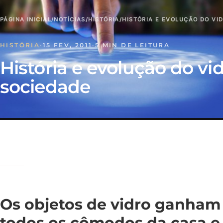
PÁGINA INICIAL
/
NOTÍCIAS
/
HISTÓRIA
/
HISTÓRIA E EVOLUÇÃO DO VI
HISTÓRIA
·
15 FEV, 2011
·
5 MIN DE LEITURA
História e evolução do vi
sociedade
Os objetos de vidro ganham
todos os cômodos da casa e