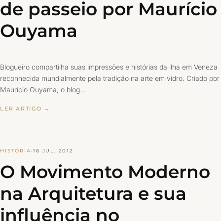
de passeio por Maurício
Ouyama
Blogueiro compartilha suas impressões e histórias da ilha em Veneza
reconhecida mundialmente pela tradição na arte em vidro. Criado por
Maurício Ouyama, o blog…
LER ARTIGO →
HISTÓRIA
·
16 JUL, 2012
O Movimento Moderno
na Arquitetura e sua
influência no