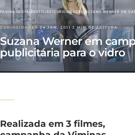
PÁGINA INICIAL
/
NOTÍCIAS
/
CURIOSIDADES
/
SUZANA WERNER EM CAM
CURIOSIDADES
·
24 JAN, 2011
·
2 MIN DE LEITURA
Suzana Werner em cam
publicitária para o vidro
Realizada em 3 filmes,
campanha da Viminas