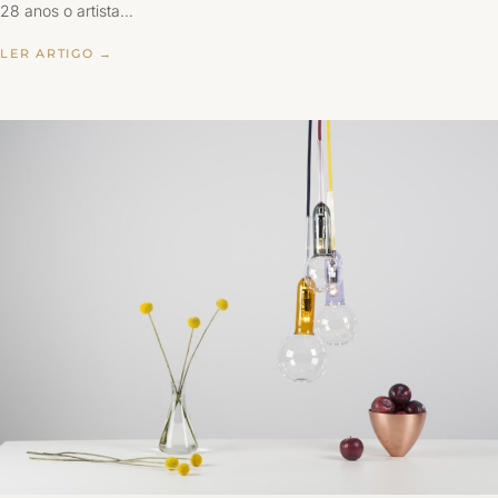
28 anos o artista…
LER ARTIGO →