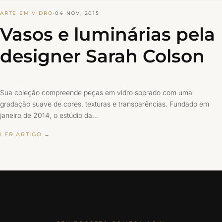
ARTE EM VIDRO
·
04 NOV, 2015
Vasos e luminárias pela
designer Sarah Colson
Sua coleção compreende peças em vidro soprado com uma
gradação suave de cores, texturas e transparências. Fundado em
janeiro de 2014, o estúdio da…
LER ARTIGO →