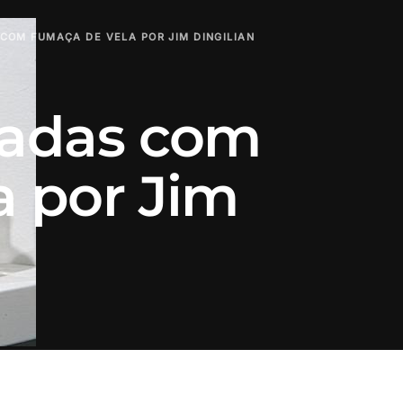
COM FUMAÇA DE VELA POR JIM DINGILIAN
radas com
a por Jim