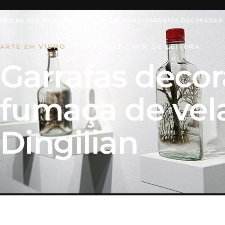
PÁGINA INICIAL
/
NOTÍCIAS
/
ARTE EM VIDRO
/
GARRAFAS DECORADAS 
ARTE EM VIDRO
·
03 ABR, 2012
·
2 MIN DE LEITURA
Garrafas deco
fumaça de vel
Dingilian