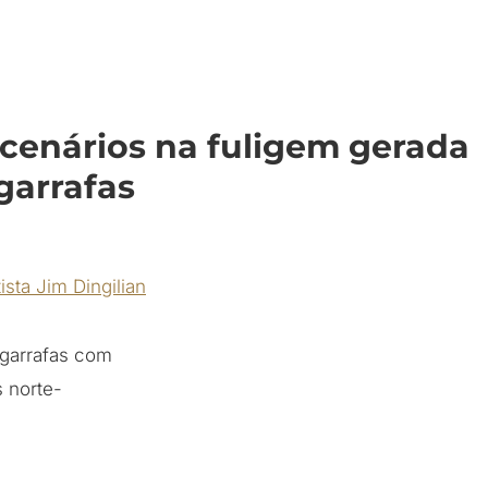
 cenários na fuligem gerada
garrafas
 garrafas com
s norte-