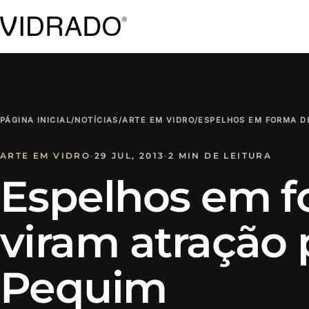
PÁGINA INICIAL
/
NOTÍCIAS
/
ARTE EM VIDRO
/
ESPELHOS EM FORMA D
ARTE EM VIDRO
·
29 JUL, 2013
·
2 MIN DE LEITURA
Espelhos em f
viram atração 
Pequim