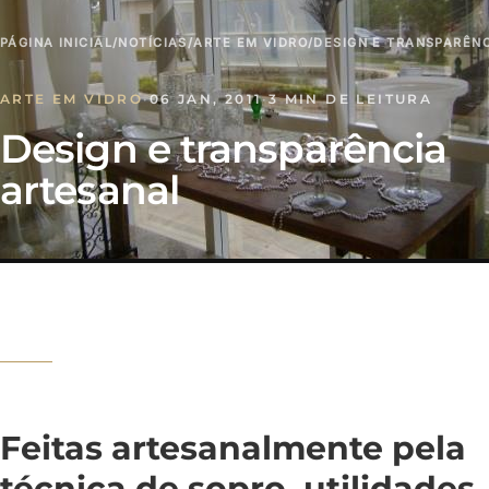
PÁGINA INICIAL
/
NOTÍCIAS
/
ARTE EM VIDRO
/
DESIGN E TRANSPARÊN
ARTE EM VIDRO
·
06 JAN, 2011
·
3 MIN DE LEITURA
Design e transparência
artesanal
Feitas artesanalmente pela
técnica de sopro, utilidades