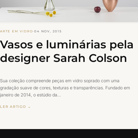
ARTE EM VIDRO
·
04 NOV, 2015
Vasos e luminárias pela
designer Sarah Colson
Sua coleção compreende peças em vidro soprado com uma
gradação suave de cores, texturas e transparências. Fundado em
janeiro de 2014, o estúdio da…
LER ARTIGO →