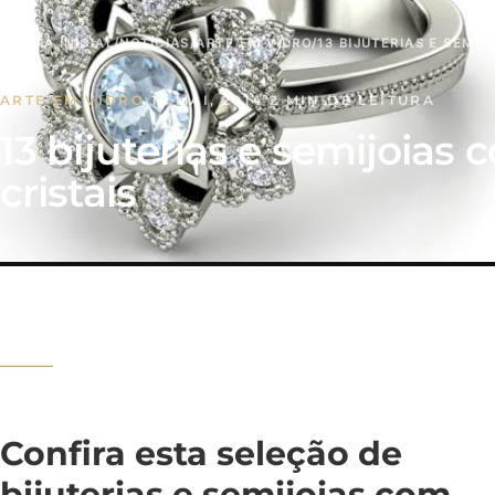
PÁGINA INICIAL
/
NOTÍCIAS
/
ARTE EM VIDRO
/
13 BIJUTERIAS E SEMIJ
ARTE EM VIDRO
·
15 MAI, 2014
·
2 MIN DE LEITURA
13 bijuterias e semijoias 
cristais
Confira esta seleção de
bijuterias e semijoias com