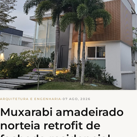
ARQUITETURA E ENGENHARIA
·
07 AGO, 2026
Muxarabi amadeirado
norteia retrofit de