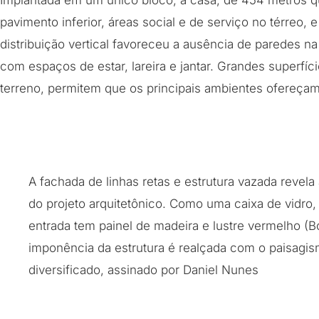
Implantada em um único bloco, a casa, de 454 metros 
pavimento inferior, áreas social e de serviço no térreo, e
distribuição vertical favoreceu a ausência de paredes na 
com espaços de estar, lareira e jantar. Grandes superfí
terreno, permitem que os principais ambientes ofereçam v
A fachada de linhas retas e estrutura vazada revela
do projeto arquitetônico. Como uma caixa de vidro, 
entrada tem painel de madeira e lustre vermelho (B
imponência da estrutura é realçada com o paisagi
diversificado, assinado por Daniel Nunes