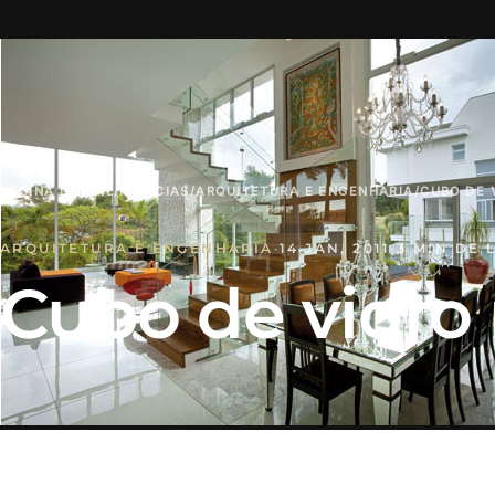
PÁGINA INICIAL
/
NOTÍCIAS
/
ARQUITETURA E ENGENHARIA
/
CUBO DE 
ARQUITETURA E ENGENHARIA
·
14 JAN, 2011
·
3 MIN DE 
Cubo de vidro 