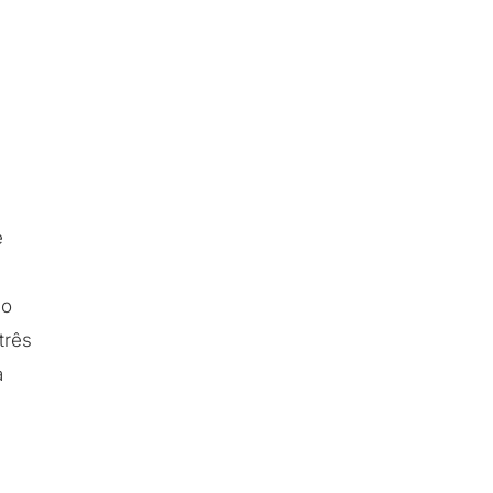
e
do
três
a