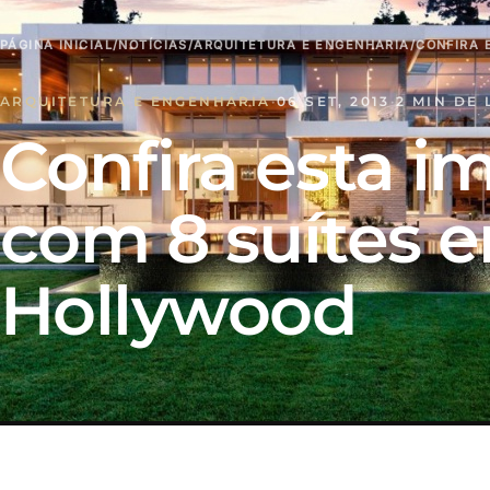
PÁGINA INICIAL
/
NOTÍCIAS
/
ARQUITETURA E ENGENHARIA
/
CONFIRA 
ARQUITETURA E ENGENHARIA
·
06 SET, 2013
·
2 MIN DE 
Confira esta 
com 8 suítes 
Hollywood