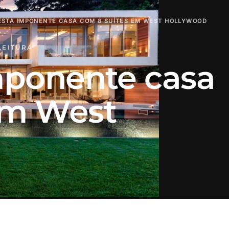
ESTA IMPONENTE CASA COM 8 SUÍTES EM WEST HOLLYWOOD
LEITURA
imponente casa
em West